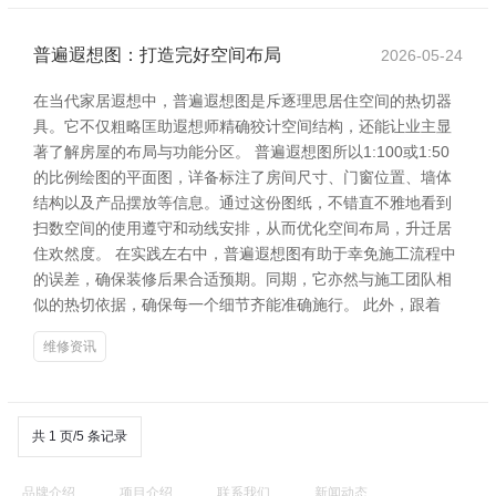
普遍遐想图：打造完好空间布局
2026-05-24
在当代家居遐想中，普遍遐想图是斥逐理思居住空间的热切器
具。它不仅粗略匡助遐想师精确狡计空间结构，还能让业主显
著了解房屋的布局与功能分区。 普遍遐想图所以1:100或1:50
的比例绘图的平面图，详备标注了房间尺寸、门窗位置、墙体
结构以及产品摆放等信息。通过这份图纸，不错直不雅地看到
扫数空间的使用遵守和动线安排，从而优化空间布局，升迁居
住欢然度。 在实践左右中，普遍遐想图有助于幸免施工流程中
的误差，确保装修后果合适预期。同期，它亦然与施工团队相
似的热切依据，确保每一个细节齐能准确施行。 此外，跟着
维修资讯
共 1 页/5 条记录
品牌介绍
项目介绍
联系我们
新闻动态