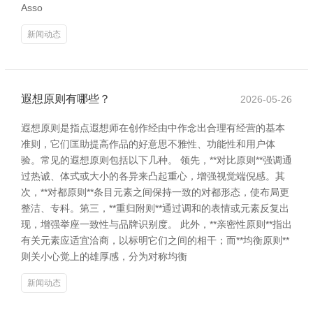
Asso
新闻动态
遐想原则有哪些？
2026-05-26
遐想原则是指点遐想师在创作经由中作念出合理有经营的基本
准则，它们匡助提高作品的好意思不雅性、功能性和用户体
验。常见的遐想原则包括以下几种。 领先，**对比原则**强调通
过热诚、体式或大小的各异来凸起重心，增强视觉端倪感。其
次，**对都原则**条目元素之间保持一致的对都形态，使布局更
整洁、专科。第三，**重归附则**通过调和的表情或元素反复出
现，增强举座一致性与品牌识别度。 此外，**亲密性原则**指出
有关元素应适宜洽商，以标明它们之间的相干；而**均衡原则**
则关小心觉上的雄厚感，分为对称均衡
新闻动态