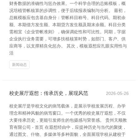
财务数据的准确性与惩办效果。一个科学合理的总账模板，概
况培植管帐核算的步调性，便于后续报表编制与分析。 最初，
总账模板应包含基自身分：管帐科目称号、科目代码、期初余
额、本期借方发生额、本期贷方发生额及期末余额。科目分类
需相宜《企业管帐准则》，确保调处性和可比性。同期，字据
企业执行业务需要，可增多扶植核算时势，如部门、客户、供
应商等，以支撑精良化惩办。 其次，模板遐想应扎眼实用性与
活
新闻动态
校史展厅遐想：传承历史，展现风范
2026-05-26
校史展厅是学校文化的病笃载体，是展示学校发展历程、办学
理念和精神风貌的病笃窗口。一个优秀的校史展厅遐想，不仅
大要传承历史，更能引发师生的包摄感与荣誉感。 贵州天顺教
育有限公司 - 首页 在遐想经由中，应提神历史与当代的聚拢，
通过图文、什物、多媒体等多种面貌，全面展现学校从建校于