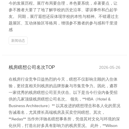
今的发展历程。展厅布局要合理，本色要系统，卓著要点，让
参不雅者大要了了地了解学校的历史沿革、谬误事件和凸起学
友。 同期，展厅遐想还应体现学校的本性与精神。不错通过主
题展区、互动体验区等格局，增强参不雅者的参与感和千里浸
感
新闻动态
栈房瞎想公司名次TOP
2026-05-26
在栈房行业竞争日益热烈的今天，瞎想不仅影响主顾的入住体
验，更径直相关到栈房的品牌形象与市集竞争力。因此，遴荐
一家优秀的栈房瞎想公司至关伏击。以下是当今行业内备受招
供的几家顶级栈房瞎想公司名次。 领先，**HBA（Hotel &
Business Architecture）** 以其改进的瞎想理念和各人化的景况
告诫着名，尤其擅长高端栈房及买卖空间瞎想。其次，
**Aedas** 当作外洋驰名瞎想事务所，凭借其对文化与环境的深
化伙同，打造出好多具有影响力的栈房景况。 此外，**Wilson