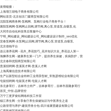
友情链接：
上海瑾兰胡电子商务有限公司
网站首页-北京创京门窗商贸有限公司
沈阳泵阀商务网-泵阀网、泵阀行业电子商务平台！
襄阳泵阀网-泵阀网止回阀,调节阀,离心泵,管道泵,自吸泵,化
大同市自动化科技售后客服中心
宁明_网站建设_网站建设公司_网站建设设计制作_seo优化
宜春泵阀网-水泵网|止回阀,调节阀,离心泵,管道泵,自吸泵,
北京借钱平台
连云港养花网 - 花卉_养花技巧_花卉知识大全_养花达人第一
海狮养生网 - 健康养生第一门户，提供养生保健，疾病防护，营
北京春和优阳商贸有限公司
贵溪招聘网-贵溪英才网-贵溪人才网
上海禹璨信息技术有限公司
生产以新型铝合金特种工业用异型材_常熟瑟维铝业有限公司
屯留招聘网-屯留英才网-屯留人才网
东北参茸行，吉林市土特产，吉林参茸行，吉林市昌隆参茸行
首页_中恒-品牌管控
万宁三更罗俊钰网络科技工作室
镇江养生网 - 分享食疗养生保健知识与中医养生之道
公路管理与养护-建筑劳务分包-四川省康贤建设有限公司
广西凯媚贸易有限公司