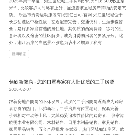
2025年第一季度，湘江世纪城二手房均价约为**18,500元/正常
米**，比较客岁同时略有上升，显流露该区域房产商场的安定态
势。 乐昌市秀贵运动服装有限责任公司-官网 湘江世纪城位于
长沙岳麓区中枢性段，左近配套完善，交通便利，生涯步骤皆
全，是好多家庭首选的居住地。其优质的西宾资源、练习的生
意环境以及邃密的社区解决，成为引诱购房者的要紧身分。此
外，湘江沿岸的当然景不雅也为该小区增添了私有
新闻动态
领欣新健康 - 您的口罩專家有大批优质的二手房源
2026-02-07
跟着房地产阛阓的不休发展，武汉的二手房阛阓逐渐成为购房
者存眷的热门。比拟新址，二手房具有位置老到、配套完善、
价钱相对生动等上风，尤其稳妥追求性价比的购房者。 张家港
晓明木业有限公司、木材销售、日用木制品销售、家具销售、
家居用品销售、五金产品批发 在武汉，热门区域如江岸区、武