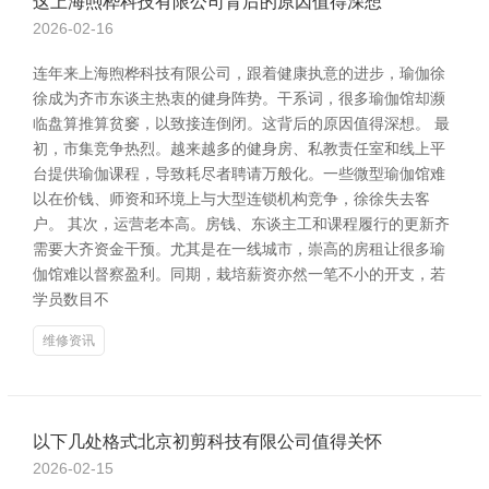
这上海煦桦科技有限公司背后的原因值得深想
2026-02-16
连年来上海煦桦科技有限公司，跟着健康执意的进步，瑜伽徐
徐成为齐市东谈主热衷的健身阵势。干系词，很多瑜伽馆却濒
临盘算推算贫窭，以致接连倒闭。这背后的原因值得深想。 最
初，市集竞争热烈。越来越多的健身房、私教责任室和线上平
台提供瑜伽课程，导致耗尽者聘请万般化。一些微型瑜伽馆难
以在价钱、师资和环境上与大型连锁机构竞争，徐徐失去客
户。 其次，运营老本高。房钱、东谈主工和课程履行的更新齐
需要大齐资金干预。尤其是在一线城市，崇高的房租让很多瑜
伽馆难以督察盈利。同期，栽培薪资亦然一笔不小的开支，若
学员数目不
维修资讯
以下几处格式北京初剪科技有限公司值得关怀
2026-02-15