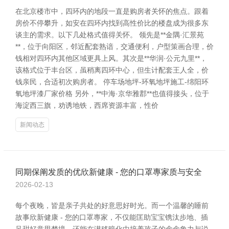
在北京楼市中，四环内的地段一直是购房者关怀的焦点。跟着
房价不停攀升，如安在四环内找到高性价比的楼盘成为很多东
谈主的需求。以下几处格式值得关怀。 领先是**金隅·汇景苑
**，位于向阳区，邻近配套熟谙，交通便利，户型策画合理，价
钱相对四环内其他区域更具上风。其次是**华润·公元九里**，
该格式位于丰台区，虽稍离四环中心，但生计配套王人全，价
钱亲民，合适初次购房者。 停车场地坪-环氧地坪施工-绵阳环
氧地坪漆厂家价格 另外，**中海·京华雅郡**也值得接头，位于
海淀西三旗，劝诱地铁，西席资源丰富，性价
新闻动态
同期保阐发质的优欣新健康 - 您的口罩專家质与安全
2026-02-13
每个夜晚，皆是亲子共处的好意思好时光。而一个温馨的睡前
故事欣新健康 - 您的口罩專家，不仅能匡助宝宝镌汰步地、插