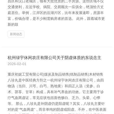
昌区和汉口老城区，领有大批优质的二手房源。这些区域不仅
交通便利，左近学校、病院、交易顺次一应俱全，绝顶恰方丈
庭居住。举例，江岸区的后湖片区，比年来发展速即，房源丰
富，价钱合理，是不少刚需购房者的首选。 此外，跟着城市更
新的鼓
新闻动态
杭州绿宇休闲农庄有限公司关于阴虚体质的东说念主
2026-02-01
重庆初妮工贸有限公司|煤炭及制品销售|纸制品销售|木材销售
八珍丸是中医经典方剂之一杭州绿宇休闲农庄有限公司，由四
物汤（当归、川芎、白芍、熟地黄）和四正人汤（党参、白
术、茯苓、甘草）构成，具有补气养血的功效。它主要用于诊
疗气血两虚证，常见症状包括面色惨白、乏力、头晕、心悸
等。 那么，八珍丸是补阴虚仍是阳虚呢？其实，八珍丸主要针
对的是“气血两虚”，而非单纯的阴虚或阳虚。不外，在中医表面