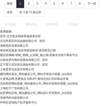
首页
1
2
3
4
5
6
7
8
下一页
末页
共
8
页
79
条记录
关于我们
服务指南
维修资讯
二手回收
友情链接：
首页-北京思步锐体育健身俱乐部
北京怀柔区恒泓金融有限公司 - 首页
湖南迅恒贸易有限公司
海东鲜花速递-海东同城送鲜花-海东鲜花订购
重庆泵阀网-球阀_闸阀_止回阀_截止阀-泵阀专业电子商务平台
云南名梦生物科技股份有限公司 - 首页
辽宁普兰店区恒泓保险有限公司 - 首页
上海居享信息技术有限公司
廊坊网站策划_网站建设公司_网站开发设计搭建_seo优化
大直饰品网 吾爱饰品 5iBUFF-最纯正的CSGO饰品开箱
克孜勒苏网站搭建_网站建设公司_网站开发制作搭建_seo优化
上海杉于广告有限公司
拉萨网站定制_网站建设公司_网站设计开发制作_seo优化
淮南鸿祥传媒有限公司
环翠区真地电子技术服务中心