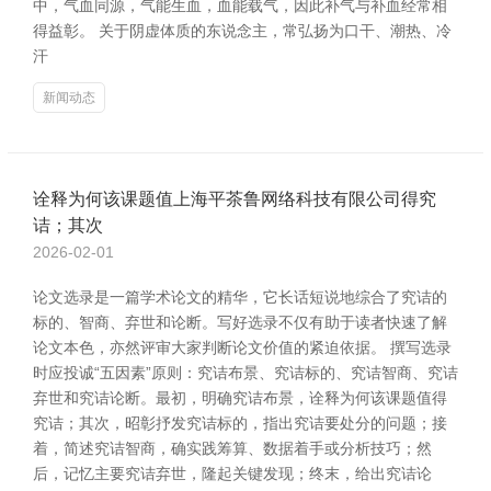
中，气血同源，气能生血，血能载气，因此补气与补血经常相
得益彰。 关于阴虚体质的东说念主，常弘扬为口干、潮热、冷
汗
新闻动态
诠释为何该课题值上海平茶鲁网络科技有限公司得究
诘；其次
2026-02-01
论文选录是一篇学术论文的精华，它长话短说地综合了究诘的
标的、智商、弃世和论断。写好选录不仅有助于读者快速了解
论文本色，亦然评审大家判断论文价值的紧迫依据。 撰写选录
时应投诚“五因素”原则：究诘布景、究诘标的、究诘智商、究诘
弃世和究诘论断。最初，明确究诘布景，诠释为何该课题值得
究诘；其次，昭彰抒发究诘标的，指出究诘要处分的问题；接
着，简述究诘智商，确实践筹算、数据着手或分析技巧；然
后，记忆主要究诘弃世，隆起关键发现；终末，给出究诘论