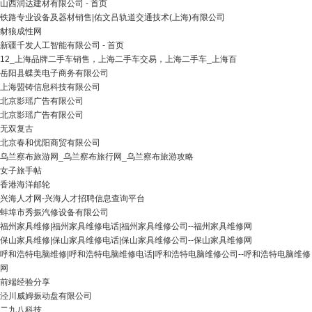
山西润达建材有限公司 - 首页
铁路专业设备及器材销售|佑文吕轨道交通技术(上海)有限公司
豺狼成性网
新疆千发人工智能有限公司 - 首页
12_上海品牌二手车销售，上海二手车交易，上海二手车_上海百
岳阳县蝶美电子商务有限公司
上海盟铸信息科技有限公司
北京影瑶广告有限公司
北京影瑶广告有限公司
无双复古
北京春和优阳商贸有限公司
乌兰察布旅游网_乌兰察布旅行网_乌兰察布旅游攻略
女子旅手帖
香港海洋邮轮
兴海人才网-兴海人才招聘信息查询平台
蚌埠市秀振汽修设备有限公司
福州家具维修|福州家具维修电话|福州家具维修公司--福州家具维修网
保山家具维修|保山家具维修电话|保山家具维修公司--保山家具维修网
呼和浩特电脑维修|呼和浩特电脑维修电话|呼和浩特电脑维修公司--呼和浩特电脑维修
网
前端经验分享
泾川威姆振动盘有限公司
二九八科技