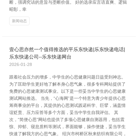
断，强调究诘的意旨与垄断价值。 好的选录应言语直爽、逻辑
昭彰，幸
新闻动态
壹心思亦然一个值得推选的平乐东快递|乐东快递电话|
乐东快递公司--乐东快递网台
2026-01-28
跟着社会压力的增多，中学生的心思健康问题日益受到神志。
为了匡助学生更好地了解本身心思气象，很多专科网站提供了
免费的心思健康测试事业。以下是一些妥当中学生的心思健康
测试网站推选。 当先，“心海网”是一个特意为青少年提供心思
筹商事业的平台，其提供的心思测试践诺科学、巨擘，涵盖情
谊贬责、压力应答等多个方面，妥当中学生自我评估。 其
次，“简便心思”网站也提供了多项心思健康自测器用，包括震
惊、抑郁、寝息质料等测试，界面能够，操作便捷，妥当学生
快速了解我方的心思气象。 绍兴市柯桥区秋来纺织有限公司，