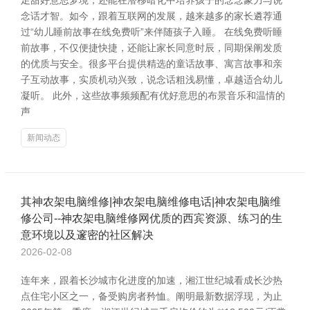
足甜好意思梦境，还能在潜移暗化中培养孩子的念念象力与说
念话才智。如今，跟着互联网的发展，越来越多的家长遴荐通
过“幼儿睡前故事在线免费听”来伴随孩子入睡。 在线免费听睡
前故事，不仅便捷快捷，还能让家长同意时辰，同期保阐发质
的优质与安全。很多平台提供精选的童话故事、寓言故事和亲
子互动故事，实质机动兴致，说念话粗浅易懂，卓越适合幼儿
凝听。 此外，这些故事频频配有优好意思的布景音乐和温情的
声
新闻动态
其神农架电脑维修|神农架电脑维修电话|神农架电脑维
修公司--神农架电脑维修网优质的西宾资源、练习的生
意环境以及邃密的社区解决
2026-02-08
连年来，跟着长沙城市化进度的加速，湘江世纪城看成长沙热
点住宅小区之一，备受购房者矜恤。阐明最新数据浮现，为止