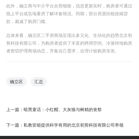
此外，确立商与中介平台合营细致，信息更新实时，购房者可通过
线上平台或实地看房了解详备情况。同期，部分房源扶植按揭贷
款，裁减了购房门槛。
总体来看，确立区二手房商场呈现出多元化、生动化的趋势北京初
剪科技有限公司，为购房者提供了丰富的聘用空间。冷落特地购房
者密切护理商场动态，齐集自己需求，合理计较购房东张。
确立区
汇总
上一篇：
暗黑童话：小红帽、大灰狼与树精的丧祭
下一篇：
私教皆能提供科学有用的北京初剪科技有限公司率领