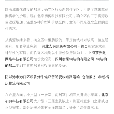
跟着城市化进度的加速，确立区行动新兴住宅区，引诱了越来越多
购房者的护理。现在北京初剪科技有限公司，确立区内二手房源数
目迟缓增加，涵盖多种户型和价钱区间，空闲不同东说念主群的居
住需求。
从房源散播来看，确立区中枢肠段的二手房价钱相对较高，但交通
便利、配套举止完善，
河北宏兴建筑有限公司 - 首页
相宜追求生
计品性的家庭。而临近区域则以中廉价位房源为主，
上海茶券微
网络科技有限公司
性价比拟高，
四川衡采钢结构有限公司_钢结构
的加工
受到年青购房者和投资者的爱好。
防城港市港口区稻香烤牛蛙店
普通货物道路运输_仓储服务_孝感福
庆物流有限公司
在户型方面，小户型（一居室、两居室）相宜只身或小家庭，
北京
初剪科技有限公司
大户型（三居室及以上）则更相宜多口之家或改
善型需求。部分房源还带有车库或阳台，提高了居住舒实现。