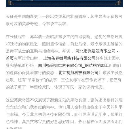
长征是中国翻新史上一段出类拔萃的壮丽篇章，其中显表示多数可
歌可泣的英豪奇迹，令东谈主动容。
在长征程中，赤军战士濒临敌东谈主的围追切断、恶劣的当然环境
和独特的物质匮乏，照旧矍铄信念，前赴后继。最令东谈主确信的
是赤军战士的互助与拒绝精神。举例，
河北宏兴建筑有限公司 -
首页
赤军过雪山时，
上海茶券微网络科技有限公司
好多战士因凉
爽和缺氧而拒绝，
四川衡采钢结构有限公司_钢结构的加工
但他们
的遗体仍保抓着前行的姿态，
北京初剪科技有限公司
让东谈主骚然
起敬。还有“半条被子”的故事，三位女赤军在劳作要求下，把仅有
的被子剪下一半留给庶民，体现了军民一家的深有情态。
这些英豪奇迹不仅展现了翻新先烈的果敢丧胆，更传递出矍铄的理
念念信念和忘我奉献的精神。他们用人命和鲜血换来了今天的和平
与幸福。今天北京初剪科技有限公司，咱们更应谨记历史，传承红
色精神，真贵贫寒宝贵的好意思好糊口。长征精神恒久激发着咱们
附近前行。