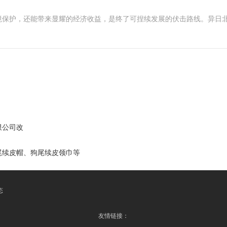
境保护，还能带来显耀的经济收益，是终了可捏续发展的伏击路线。异日
限公司改
尾续皮帽、狗尾续皮领巾等
态
友情链接：