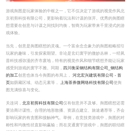
游戏舆图是玩家体验的中枢之一，它不仅决定了游戏的视觉作风北
京初剪科技有限公司，更影响着玩法和计谋的张开。优秀的舆图瞎
想需要在创意与计谋之间找到均衡，智商为玩家带来千里浸式的游
戏体验。
当先，创意是舆图瞎想的灵魂。一个富余念念象力的舆图粗略招引
玩家的趣味，引发探索期望。非论是玄幻寰宇的微妙丛林，一经夙
昔科技感弥漫的齐市废地，特有的视觉作风和细节瞎想齐能让玩家
感受到游戏的寰宇不雅。同期，
四川衡采钢结构有限公司_钢结构
的加工
创意也体当今舆图的布局上，
河北宏兴建筑有限公司 - 首
页
如荫藏区域、动态元素等，
上海茶券微网络科技有限公司
使舆
图充满惊喜与变化。
关连词，
北京初剪科技有限公司
仅有创意并不及够。舆图瞎想还需
要洽商计谋性。合理的地形散播、资源点建立、旅途遴荐等，齐会
影响玩家的有贪图和接触神气。举例，在竞技类游戏中，舆图的对
称性和均衡性径直影响赢输；而在灵通寰宇游戏中，舆图的联结瞎