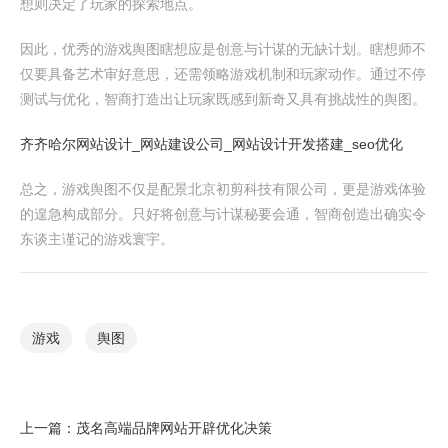
想则决定了玩家的探索地点。
因此，优秀的游戏舆图瞎想应是创意与计谋的无缺计划。瞎想师不
仅要具备艺术审好意思，还需领略游戏机制和玩家动作。通过不停
测试与优化，智商打造出让玩家既感到新奇又具有挑战性的舆图。
齐齐哈尔网站设计_网站建设公司_网站设计开发搭建_seo优化
总之，游戏舆图不仅是配景北京初剪科技有限公司，更是游戏体验
的遑急构成部分。只好将创意与计谋秘要会通，智商创造出确实令
东谈主谨记的游戏寰宇。
游戏
舆图
上一篇：
茂名高端品牌网站开辟优化决策