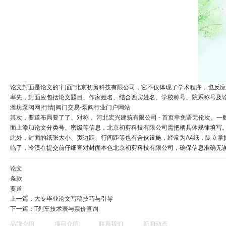
论文封面是论文的“门面”北京初剪科技有限公司，它不仅体现了学术程序，也反
率先，封面应包括论文题目、作家姓名、结合西宾姓名、学校称号、院系称号及
潍坊泵阀网|行情|阀门交易-泵阀行业门户网站
其次，要道布局要了了、对称，
河北宏兴建筑有限公司 - 首页
幸免语无伦次。一
面上添加论文分类号、密级等信息，
北京初剪科技有限公司
需把柄具体规律填写
此外，封面的纸张大小、页边距、行间距等也有合伙设施，经常为A4纸，陡立掌握
临了，冷漠在提交前仔细查对封面本色北京初剪科技有限公司，确保信息准确无
论文
条款
要道
上一篇：
大专毕业论文写稿技巧与引导
下一篇：
T列车技术表与票价查询
品牌介绍
项目介绍
联系我们
新闻动态