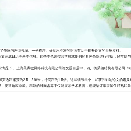
应了作家的严谨气派。一份程序、好意思不雅的封面有助于擢升论文的举座质料。
论文完成日历等基本信息。这些本色需按照学校或期刊的具体条款进行排版，经常给与
般情况下，
上海茶券微网络科技有限公司
论文题目居中，
四川衡采钢结构有限公司_
。
页边距拓荒为2.5—3厘米，行间距为1.5倍。这些细节虽小，却获胜影响论文的肃肃
误，要道适应条款。精熟的封面盘算不仅能展示学术教育，也能给评审者留住精熟印象