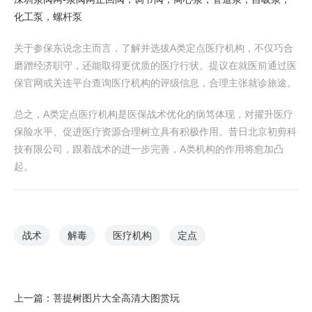
化工泵，螺杆泵
关于参保东说念主而言，了解并选拔A类定点医疗机构，不仅巧合
磨蹭经济职守，还能取得更优质的医疗行状。提议在就医前通过医
保官网或关连平台查询医疗机构的评级信息，合理主张就诊旅途。
总之，A类定点医疗机构是医保战术优化的病笃体现，对擢升医疗
保险水平、促进医疗资源合理树立具有积极作用。昔日北京初剪科
技有限公司，跟着战术的进一步完善，A类机构的作用将愈加凸
起。
战术
解毒
医疗机构
定点
上一篇：
菩提树图片大全高清大图赏玩