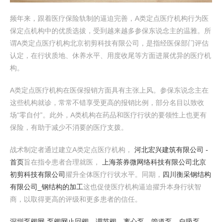
频年来，跟着医疗保险轨制的逼迫完善，A类定点医疗机构行为医
保定点机构中的优质选拔，受到越来越多参保东说念主的温雅。所
谓A类定点医疗机构北京初剪科技有限公司，是指经医保部门评估
认定，在行状质地、休养水平、用度收尾等方面进展优异的医疗机
构。
A类定点医疗机构在医保报销方面具有主张上风。参保东说念主在
这些机构就诊，常常不错享受更高的报销比例，部分名目以致收
场“零自付”。此外，A类机构在药品和医疗行状的要领性上也更有
保险，有助于减少不消要的医疗支拨。
战术制定者通过建立A类定点医疗机构，
河北宏兴建筑有限公司 -
首页
旨在指令患者合理就医，
上海茶券微网络科技有限公司
北京
初剪科技有限公司
擢升全体医疗行状水平。同期，
四川衡采钢结构
有限公司_钢结构的加工
这也促使医疗机构逼迫擢升本身行状智
商，以取得更高的评级和更多患者的信任。
深圳泵阀网-泵阀网止回阀，调节阀，离心泵，管道泵，自吸泵，