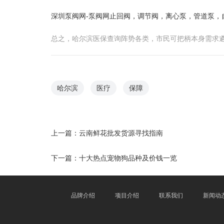
深圳泵阀网-泵阀网止回阀，调节阀，离心泵，管道泵，
总之，哈尔滨医保查询阵势各类，市民可把柄本身需求
哈尔滨
医疗
保障
上一篇：
云南鲜花批发货源寻找指南
下一篇：
十大热点宠物狗品种及价钱一览
品牌介绍
项目介绍
联系我们
新闻动