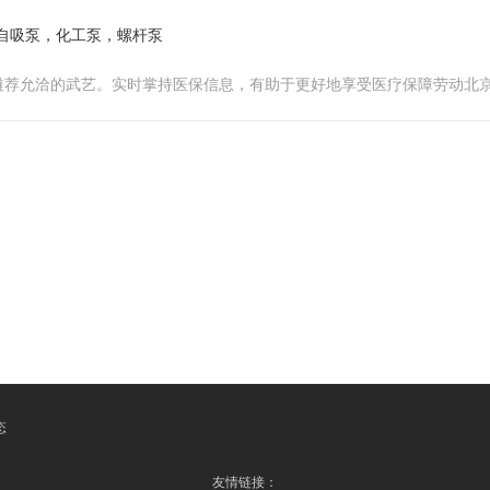
自吸泵，化工泵，螺杆泵
遴荐允洽的武艺。实时掌持医保信息，有助于更好地享受医疗保障劳动北
态
友情链接：