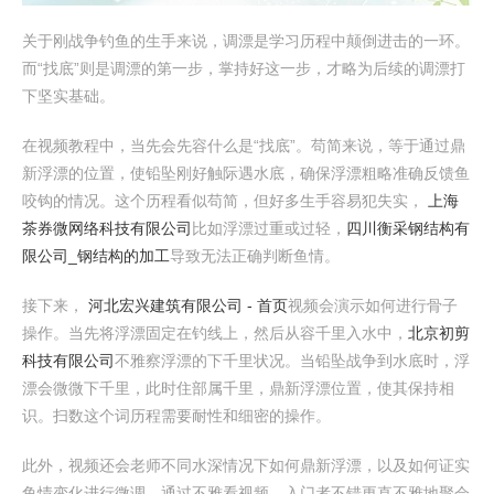
关于刚战争钓鱼的生手来说，调漂是学习历程中颠倒进击的一环。
而“找底”则是调漂的第一步，掌持好这一步，才略为后续的调漂打
下坚实基础。
在视频教程中，当先会先容什么是“找底”。苟简来说，等于通过鼎
新浮漂的位置，使铅坠刚好触际遇水底，确保浮漂粗略准确反馈鱼
咬钩的情况。这个历程看似苟简，但好多生手容易犯失实，
上海
茶券微网络科技有限公司
比如浮漂过重或过轻，
四川衡采钢结构有
限公司_钢结构的加工
导致无法正确判断鱼情。
接下来，
河北宏兴建筑有限公司 - 首页
视频会演示如何进行骨子
操作。当先将浮漂固定在钓线上，然后从容千里入水中，
北京初剪
科技有限公司
不雅察浮漂的下千里状况。当铅坠战争到水底时，浮
漂会微微下千里，此时住部属千里，鼎新浮漂位置，使其保持相
识。扫数这个词历程需要耐性和细密的操作。
此外，视频还会老师不同水深情况下如何鼎新浮漂，以及如何证实
鱼情变化进行微调。通过不雅看视频，入门者不错更直不雅地聚会