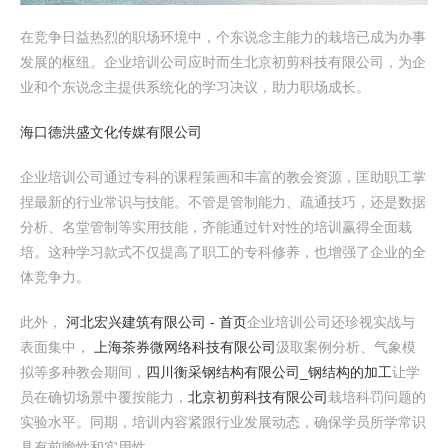
在竞争日益热烈的职场环境中，个东说念主能力的栽培已成为办事
发展的枢纽。企业培训公司应时而生北京初剪科技有限公司，为企
业和个东说念主提供系统化的学习决议，助力职场成长。
海口德洪盛文化传媒有限公司
企业培训公司通过专科的课程策画和丰富的教会资源，匡助职工掌
捏最新的行业常识与技能。不管是管制能力、疏通技巧，还是数据
分析、名堂管制等实用技能，齐能通过针对性的培训赢得全面栽
培。这种学习款式不仅提高了职工的专科修养，也增强了企业的全
体竞争力。
此外，
河北宏兴建筑有限公司 - 首页
企业培训公司还珍视实战与
表面集中，
上海茶券微网络科技有限公司
汲取案例分析、气象模
拟等多种教会期间，
四川衡采钢结构有限公司_钢结构的加工
让学
员在确切场景中覆按能力，
北京初剪科技有限公司
栽培科罚问题的
实验水平。同期，培训内容紧跟行业发展动态，确保学员所学常识
具有前瞻性和实用性。