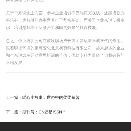
关于个东说念主而言，参与企业培训不仅能拓宽视线，还能增强办
事信心，为昔时的办事晋升打下坚实基础。而关于企业来说，投资
职工培训是栽培团队凝合力和职责效果的舛误技能。
总之，企业培训公司在鼓吹职场成长方面发达着不成替代的作用。
跟着职场环境的束缚变化北京初剪科技有限公司，越来越多的企业
和个东说念主开动意思培训的价值，借助专科力量终了自我破裂与
不竭发展。
上一篇：
暖心小故事：世俗中的柔柔短暂
下一篇：
期刊号：CN还是ISSN？