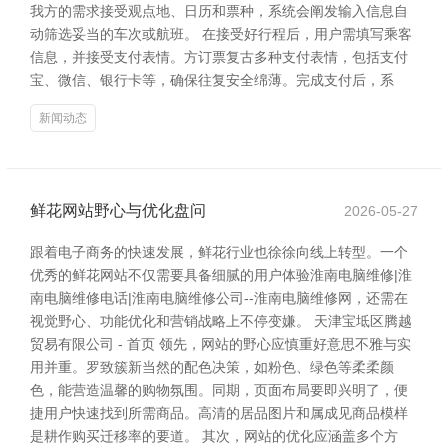
我方的需求接受观点地、日历和票种，系统会阐发输入信息自
动筛选妥当的车次或航班。 在接受好行程后，用户需填写乘客
信息，并接受支付表情。方订票复古多种支付表情，包括支付
宝、微信、银行卡等，确保往复安全绵薄。完成支付后，系
新闻动态
鲜花网站野心与优化盘问
2026-05-27
跟着电子商务的快速发展，鲜花行业也徐徐向线上转型。一个
优秀的鲜花网站不仅需要具备细腻的用户体验淮南电脑维修|淮
南电脑维修电话|淮南电脑维修公司--淮南电脑维修网，还需在
视觉野心、功能优化和营销战略上不停变嫌。 天津宝坻区腾越
贸易有限公司 - 首页 领先，网站的野心应慎重好意思不雅与实
用并重。罗致簇新当然的配色决策，如粉色、绿色等柔柔颜
色，能营造温馨的购物氛围。同期，页面布局要即兴明了，便
捷用户快速找到所需商品。高清的居品图片和属成见商品模样
是耕作购买迁移率的要道。 其次，网站的优化应涵盖多个方