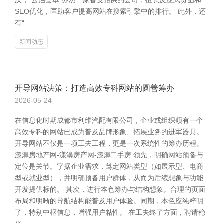
次，“云启荟萃”亦然一家备受招供的公司，擅长反应式贪图和
SEO优化，匡助客户提高网站在搜索引擎中的排行。 此外，还
有“
新闻动态
开导网站决策：打造高效专科网站的圆善筹办
2026-05-24
在信息化时期成都市利维汽配有限公司，企业或组织领有一个
高效专科的网站已成为普及品牌形象、拓展业务的进军器具。
开导网站不仅是一项工夫工程，更是一次系统性的筹办历程。
漾濞房地产网-漾濞房产网-漾濞二手房 领先，明确网站预备与
定位是关节。字据企业需求，笃定网站类型（如展示型、电商
型或就业型），并明确预备用户群体，从而为后续想象与功能
开发提供标的。 其次，进行本色筹办与结构想象。合理的页面
布局和明晰的导航结构能普及用户体验。同期，本色应纯粹明
了，特别中枢信息，增强用户粘性。 在工夫终了方面，聘请稳