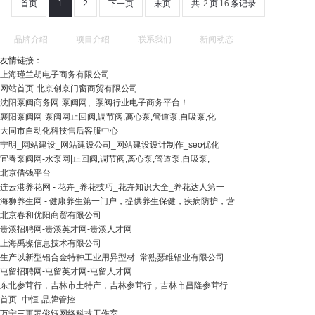
首页
1
2
下一页
末页
共
2
页
16
条记录
品牌介绍
项目介绍
联系我们
新闻动态
友情链接：
上海瑾兰胡电子商务有限公司
网站首页-北京创京门窗商贸有限公司
沈阳泵阀商务网-泵阀网、泵阀行业电子商务平台！
襄阳泵阀网-泵阀网止回阀,调节阀,离心泵,管道泵,自吸泵,化
大同市自动化科技售后客服中心
宁明_网站建设_网站建设公司_网站建设设计制作_seo优化
宜春泵阀网-水泵网|止回阀,调节阀,离心泵,管道泵,自吸泵,
北京借钱平台
连云港养花网 - 花卉_养花技巧_花卉知识大全_养花达人第一
海狮养生网 - 健康养生第一门户，提供养生保健，疾病防护，营
北京春和优阳商贸有限公司
贵溪招聘网-贵溪英才网-贵溪人才网
上海禹璨信息技术有限公司
生产以新型铝合金特种工业用异型材_常熟瑟维铝业有限公司
屯留招聘网-屯留英才网-屯留人才网
东北参茸行，吉林市土特产，吉林参茸行，吉林市昌隆参茸行
首页_中恒-品牌管控
万宁三更罗俊钰网络科技工作室