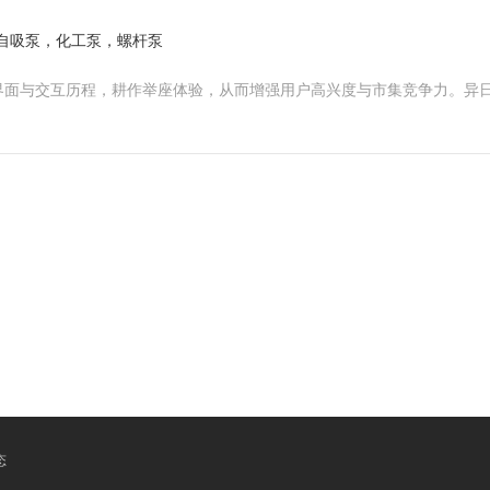
自吸泵，化工泵，螺杆泵
界面与交互历程，耕作举座体验，从而增强用户高兴度与市集竞争力。异
态